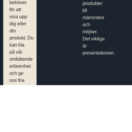
behöver
produkter
för att
till
visa upp
människor
dig eller
och
din
miljöer.
produkt. Du
Det viktiga
kan lita
är
på vår
presentationen.
omfattande
erfarenhet
och ge
oss fria
händer.
Scrolla
ner för
mer
information!