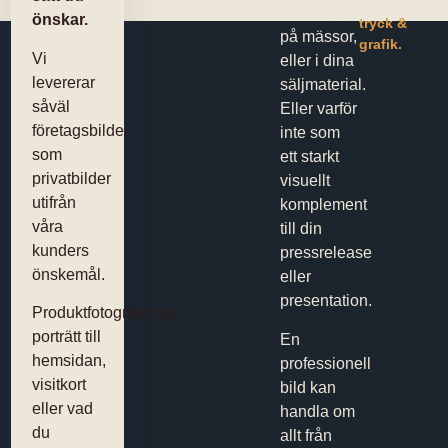
tjänster för
i din butik,
önskar.
tryck &
på mässor,
grafik.
Vi
eller i dina
levererar
säljmaterial.
såväl
Eller varför
företagsbilder
inte som
som
ett starkt
privatbilder
visuellt
utifrån
komplement
våra
till din
kunders
pressrelease
önskemål.
eller
presentation.
Produktfotografering,
porträtt till
En
hemsidan,
professionell
visitkort
bild kan
eller vad
handla om
du
allt från