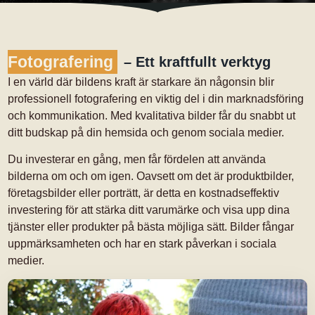
Fotografering
–
E
t
t
k
r
a
f
t
f
u
l
l
t
v
e
r
k
t
y
g
I en värld där bildens kraft är starkare än någonsin blir
professionell fotografering en viktig del i din marknadsföring
och kommunikation. Med kvalitativa bilder får du snabbt ut
ditt budskap på din hemsida och genom sociala medier.
Du investerar en gång, men får fördelen att använda
bilderna om och om igen. Oavsett om det är produktbilder,
företagsbilder eller porträtt, är detta en kostnadseffektiv
investering för att stärka ditt varumärke och visa upp dina
tjänster eller produkter på bästa möjliga sätt. Bilder fångar
uppmärksamheten och har en stark påverkan i sociala
medier.